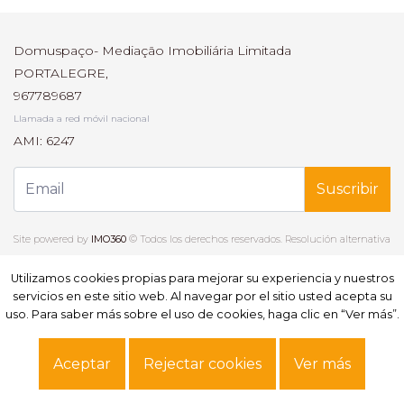
Domuspaço- Mediação Imobiliária Limitada
PORTALEGRE,
967789687
Llamada a red móvil nacional
AMI: 6247
Suscribir
Site powered by
IMO360
© Todos los derechos reservados.
Resolución alternativa
de litigios
.
Política de privacidad.
Términos y Condiciones.
Datos personales.
Utilizamos cookies propias para mejorar su experiencia y nuestros
Utilizamos cookies propias para mejorar su experiencia y nuestros
Libro de reclamaciones
Canal de denuncia
servicios en este sitio web. Al navegar por el sitio usted acepta su
servicios en este sitio web. Al navegar por el sitio usted acepta su
uso. Para saber más sobre el uso de cookies, haga clic en “Ver más”.
uso. Para saber más sobre el uso de cookies, haga clic en “Ver más”.
Aceptar
Aceptar
Rejectar cookies
Rejectar cookies
Ver más
Ver más